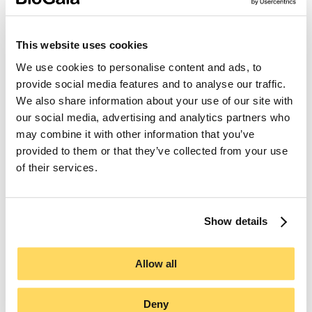
Bolagsstämma
Valberedning
Styrelse
Ledningsgrupp
This website uses cookies
Ersättningar
Ersättningsutskott
We use cookies to personalise content and ads, to
Revisionsutskott
provide social media features and to analyse our traffic.
Revision
We also share information about your use of our site with
Press
Pressmeddelanden och nyheter
our social media, advertising and analytics partners who
Prenumerera på pressmeddelanden
may combine it with other information that you’ve
Bildbank
provided to them or that they’ve collected from your use
of their services.
English
(
Engelska
)
Svenska
Partner Login
Show details
What are you searching for?
Allow all
Start
Årsstämma i BioGaia
Deny