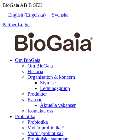
BioGaia AB B
SEK
English
(
Engelska
)
Svenska
Partner Login
Om BioGaia
Om BioGaia
Historia
Organisation & koncern
Styrelse
Ledningsgrupp
Produkter
Karriär
Aktuella vakanser
Kontakta oss
Probiotika
Probiotika
Vad är probiotika?
Varför probiotika?
Probiotiska stammar