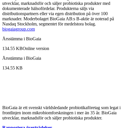
utvecklar, marknadsför och säljer probiotiska produkter med
dokumenterade hälsofördelar. Produkterna säljs via
distributionspartners eller via egen distribution på över 100
marknader. Moderbolaget BioGaia AB:s B-aktie är noterad på
Nasdaq Stockholm, segmentet för medelstora bolag.
biogaiagroup.com
Årsstämma i BioGaia
134.55 KB
Online version
Årsstämma i BioGaia
134.55 KB
BioGaia är ett svenskt världsledande probiotikaföretag som legat i
frontlinjen inom mikrobiomforskningen i mer än 35 år. BioGaia
utvecklar, marknadsför och säljer probiotiska produkter.
Rapportera överträdelser