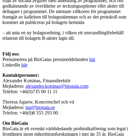
följd av sociala avgifter med anledning av programmet, och om
godkännande av överlåtelse av teckningsoptioner eller aktier till
deltagare i programmet. De närmare villkoren för programmet
framgår av kallelsen till bolagsstämman och av det protokoll som
kommer att publiceras på bolagets hemsida
– att anta en ny bolagsordning, i vilken ett omvandlingförbehåll
relaterat till bolagets B-aktier lagts till.
Följ oss:
Prenumerera på BioGaias pressmeddelanden
här
LinkedIn
här
Kontaktpersoner:
Alexander Kotsinas, Finansdirektör
Mejladress:
alexander.kotsinas@biogaia.com
Telefon: +46(0)735 00 11 11
Theresa Agnew, Koncernchef och vd
Mejladress:
tpa@biogaia.se
Telefon: +46(0)8 555 293 00
Om BioGaia
BioGaia är ett svenskt världsledande probiotikaföretag som legat i
frontlinjen inom mikrobiomforskningen i mer än 35 år. BioGaia