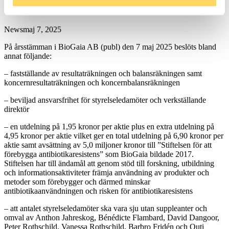
Årsstämma i BioGaia
News
maj 7, 2025
På årsstämman i BioGaia AB (publ) den 7 maj 2025 beslöts bland
annat följande:
– fastställande av resultaträkningen och balansräkningen samt
koncernresultaträkningen och koncernbalansräkningen
– beviljad ansvarsfrihet för styrelseledamöter och verkställande
direktör
– en utdelning på 1,95 kronor per aktie plus en extra utdelning på
4,95 kronor per aktie vilket ger en total utdelning på 6,90 kronor per
aktie samt avsättning av 5,0 miljoner kronor till ”Stiftelsen för att
förebygga antibiotikaresistens” som BioGaia bildade 2017.
Stiftelsen har till ändamål att genom stöd till forskning, utbildning
och informationsaktiviteter främja användning av produkter och
metoder som förebygger och därmed minskar
antibiotikaanvändningen och risken för antibiotikaresistens
– att antalet styrelseledamöter ska vara sju utan suppleanter och
omval av Anthon Jahreskog, Bénédicte Flambard, David Dangoor,
Peter Rothschild, Vanessa Rothschild, Barbro Fridén och Outi