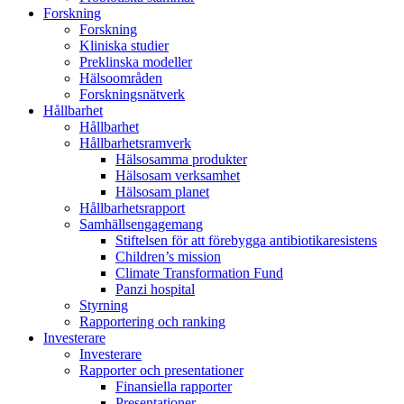
Forskning
Forskning
Kliniska studier
Preklinska modeller
Hälsoområden
Forskningsnätverk
Hållbarhet
Hållbarhet
Hållbarhetsramverk
Hälsosamma produkter
Hälsosam verksamhet
Hälsosam planet
Hållbarhetsrapport
Samhällsengagemang
Stiftelsen för att förebygga antibiotikaresistens
Children’s mission
Climate Transformation Fund
Panzi hospital
Styrning
Rapportering och ranking
Investerare
Investerare
Rapporter och presentationer
Finansiella rapporter
Presentationer