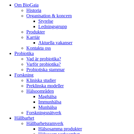
Om BioGaia
Historia
Organisation & koncern
Styrelse
Ledningsgrupp
Produkter
Karriär
Aktuella vakanser
Kontakta oss
Probiotika
Vad är probiotika?
Varför probiotika?
Probiotiska stammar
Forskning
Kliniska studier
Preklinska modeller
Hälsoområden
Maghälsa
Immunhälsa
Munhälsa
Forskningsnätverk
Hållbarhet
Hållbarhetsramverk
Hälsosamma produkter