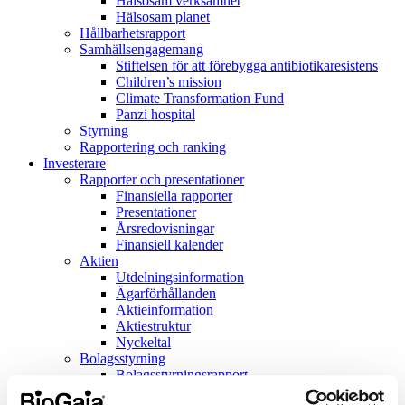
Hälsosam verksamhet
Hälsosam planet
Hållbarhetsrapport
Samhällsengagemang
Stiftelsen för att förebygga antibiotikaresistens
Children’s mission
Climate Transformation Fund
Panzi hospital
Styrning
Rapportering och ranking
Investerare
Rapporter och presentationer
Finansiella rapporter
Presentationer
Årsredovisningar
Finansiell kalender
Aktien
Utdelningsinformation
Ägarförhållanden
Aktieinformation
Aktiestruktur
Nyckeltal
Bolagsstyrning
Bolagsstyrningsrapport
Bolagsordning