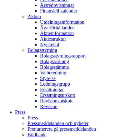
Årsredovisningar
Finansiell kalender
Aktien
Utdelningsinformation
Ägarförhållanden
Aktieinformation
Aktiestruktur
Nyckeltal
Bolagsstyrning
Bolagsstyrningsrapport
Bolagsordning
Bolagsstämma
Valberedning
Styrelse
Ledningsgrupp
Ersättningar
Ersättningsutskott
Revisionsutskott
Revision
Press
Press
Pressmeddelanden och nyheter
Prenumerera på pressmeddelanden
Bildbank