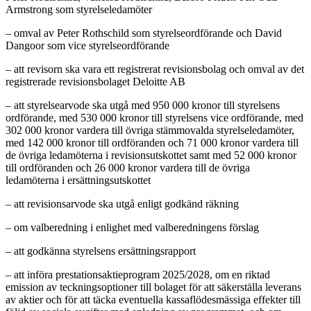
Armstrong som styrelseledamöter
– omval av Peter Rothschild som styrelseordförande och David
Dangoor som vice styrelseordförande
– att revisorn ska vara ett registrerat revisionsbolag och omval av det
registrerade revisionsbolaget Deloitte AB
– att styrelsearvode ska utgå med 950 000 kronor till styrelsens
ordförande, med 530 000 kronor till styrelsens vice ordförande, med
302 000 kronor vardera till övriga stämmovalda styrelseledamöter,
med 142 000 kronor till ordföranden och 71 000 kronor vardera till
de övriga ledamöterna i revisionsutskottet samt med 52 000 kronor
till ordföranden och 26 000 kronor vardera till de övriga
ledamöterna i ersättningsutskottet
– att revisionsarvode ska utgå enligt godkänd räkning
– om valberedning i enlighet med valberedningens förslag
– att godkänna styrelsens ersättningsrapport
– att införa prestationsaktieprogram 2025/2028, om en riktad
emission av teckningsoptioner till bolaget för att säkerställa leverans
av aktier och för att täcka eventuella kassaflödesmässiga effekter till