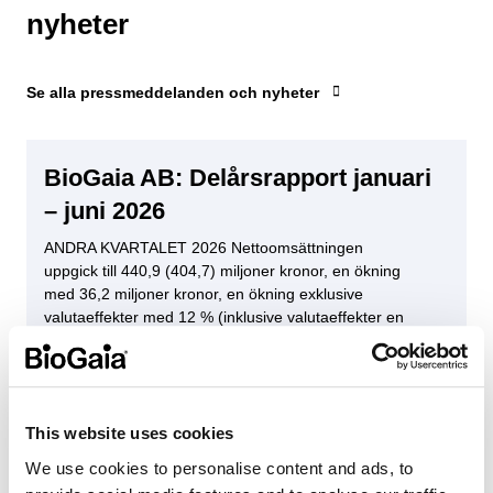
Ersättningsutskott
nyheter
Revisionsutskott
Se alla pressmeddelanden och nyheter
Revision
BioGaia AB: Delårsrapport januari
Regulatorisk
– juni 2026
ANDRA KVARTALET 2026 Nettoomsättningen
uppgick till 440,9 (404,7) miljoner kronor, en ökning
med 36,2 miljoner kronor, en ökning exklusive
valutaeffekter med 12 % (inklusive valutaeffekter en
ökning med 9 %). Nettoomsättningen avseende
segmentet Barnhälsa uppgick till 331,7 (310,1)
miljoner kronor, en ökning exklusive valutaeffekter
med 9 % (inklusive valutaeffekter en ökning med 7
%). Nettoomsättningen […]
This website uses cookies
We use cookies to personalise content and ads, to