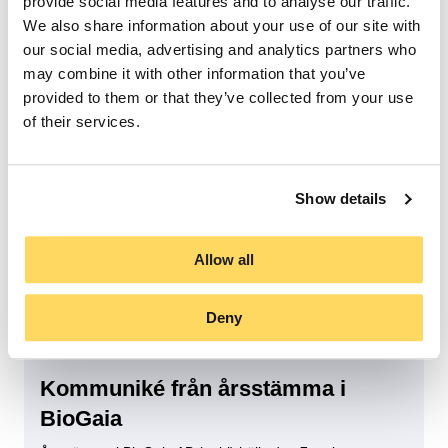
provide social media features and to analyse our traffic.
We also share information about your use of our site with
BioGaia AB:s dotterbolag
our social media, advertising and analytics partners who
introducerar en komplett
may combine it with other information that you’ve
hudvårdsrutin för spädbarn och
provided to them or that they’ve collected from your use
barn
of their services.
BioGaia AB:s dotterbolag Biogaia New Sciences AB
utökar sin BioGaia® Skincare‑portfölj med två nya
produkter samt en uppdaterad design för hela
Show details
produktsortimentet. Den utökade hudvårdsserien
stärker BioGaias ambition att tillämpa sin
Allow all
mikrobiomexpertis bortom mag-, mun- och
immunhälsa, och att stödja en hälsosam hud redan
från tidig ålder. Med utgångspunkt i framgången för
Deny
BioGaia® Probiotic Ointment […]
Kommuniké från årsstämma i
Regulatorisk
BioGaia