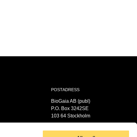
POSTADRESS
BioGaia AB (publ)
P.O. Box 3242SE
103 64 Stockholm
Org.nr: 556380-8723
VAT: SE556380872301