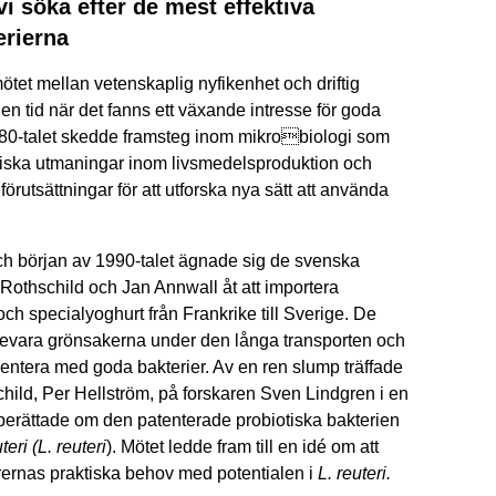
vi söka efter de mest effektiva
erierna
tet mellan vetenskaplig nyfikenhet och driftig
 en tid när det fanns ett växande intresse för goda
 1980-talet skedde framsteg inom mikrobiologi som
iska utmaningar inom livsmedelsproduktion och
rutsättningar för att utforska nya sätt att använda
 och början av 1990-talet ägnade sig de svenska
Rothschild och Jan Annwall åt att importera
ch specialyoghurt från Frankrike till Sverige. De
 bevara grönsakerna under den långa transporten och
entera med goda bakterier. Av en ren slump träffade
schild, Per Hellström, på forskaren Sven Lindgren i en
n berättade om den patenterade probiotiska bakterien
eri (L. reuteri
). Mötet ledde fram till en idé om att
ernas praktiska behov med potentialen i
L. reuteri.