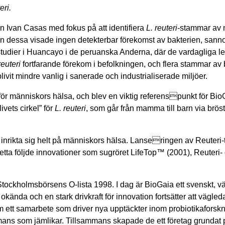
eri.
en Ivan Casas med fokus på att identifiera
L. reuteri
-stammar av 
n dessa visade ingen detekterbar förekomst av bakterien, sannol
tstudier i Huancayo i de peruanska Anderna, där de vardagliga
reuteri
fortfarande förekom i befolkningen, och flera stammar av 
livit mindre vanlig i sanerade och industrialiserade miljöer.
för människors hälsa, och blev en viktig referenspunkt för 
vets cirkel” för
L. reuteri
, som går från mamma till barn via brö
t inrikta sig helt på människors hälsa. Lanseringen av Reuteri-
å detta följde innovationer som sugröret LifeTop™ (2001), Reuter
kholmsbörsens O-lista 1998. I dag är BioGaia ett svenskt, vär
kända och en stark drivkraft för innovation fortsätter att vägled
m ett samarbete som driver nya upptäckter inom probiotikaforsk
ns som jämlikar. Tillsammans skapade de ett företag grundat på