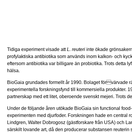
Tidiga experiment visade att
L. reuteri
inte ökade grönsakerna
profylaktiska antibiotika som används inom kalkon- och kyc
eftersom antibiotika var billigare än probiotika. Trots detta 
hälsa.
BioGaia grundades formellt år 1990. Bolaget förvärvade rät
experimentella forskningsfynd till kommersiella produkter. 199
partnerskap med ett litet, oberoende svenskt mejeri. Trots 
Under de följande åren utökade BioGaia sin functional food-po
experimenten med djurfoder. Forskningen hade en central ro
Lindgren, Walter Dobrogosz (gästforskare från USA) och La
särskilt lovande art, då den producerar substansen reuterin so