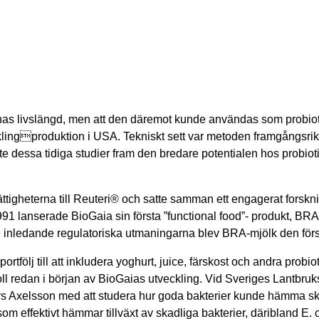
s livslängd, men att den däremot kunde användas som probiotika fö
klingproduktion i USA. Tekniskt sett var metoden framgångsrik
lyfte dessa tidiga studier fram den bredare potentialen hos probi
tigheterna till Reuteri® och satte samman ett engagerat forskni
1 lanserade BioGaia sin första ”functional food”- produkt, BRA-mjö
de inledande regulatoriska utmaningarna blev BRA-mjölk den förs
rtfölj till att inkludera yoghurt, juice, färskost och andra prob
ll redan i början av BioGaias utveckling. Vid Sveriges Lantbru
rs Axelsson med att studera hur goda bakterier kunde hämma sk
m effektivt hämmar tillväxt av skadliga bakterier, däribland E. co