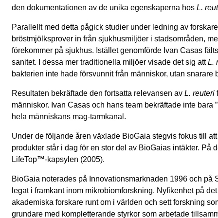
den dokumentationen av de unika egenskaperna hos
L. reut
Parallellt med detta pågick studier under ledning av forskar
bröstmjölksprover in från sjukhusmiljöer i stadsområden, me
förekommer på sjukhus. Istället genomförde Ivan Casas fäl
sanitet. I dessa mer traditionella miljöer visade det sig att
L. 
bakterien inte hade försvunnit från människor, utan snarare b
Resultaten bekräftade den fortsatta relevansen av
L. reuteri
människor. Ivan Casas och hans team bekräftade inte bara ”li
hela människans mag-tarmkanal.
Under de följande åren växlade BioGaia stegvis fokus till at
produkter står i dag för en stor del av BioGaias intäkter. P
LifeTop™-kapsylen (2005).
BioGaia noterades på Innovationsmarknaden 1996 och på Stoc
legat i framkant inom mikrobiomforskning. Nyfikenhet på det o
akademiska forskare runt om i världen och sett forskning so
grundare med kompletterande styrkor som arbetade tillsamma