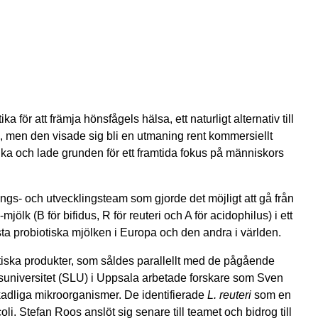
r att främja hönsfågels hälsa, ett naturligt alternativ till
, men den visade sig bli en utmaning rent kommersiellt
otika och lade grunden för ett framtida fokus på människors
ngs- och utvecklingsteam som gjorde det möjligt att gå från
lk (B för bifidus, R för reuteri och A för acidophilus) i ett
ta probiotiska mjölken i Europa och den andra i världen.
iotiska produkter, som såldes parallellt med de pågående
ksuniversitet (SLU) i Uppsala arbetade forskare som Sven
adliga mikroorganismer. De identifierade
L. reuteri
som en
li. Stefan Roos anslöt sig senare till teamet och bidrog till