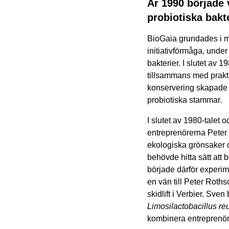
År 1990 började 
probiotiska bakt
BioGaia grundades i mö
initiativförmåga, under
bakterier. I slutet av
tillsammans med prakt
konservering skapade fö
probiotiska stammar.
I slutet av 1980-talet
entreprenörerna Peter 
ekologiska grönsaker o
behövde hitta sätt att
började därför experim
en vän till Peter Roth
skidlift i Verbier. Sve
Limosilactobacillus reut
kombinera entreprenör