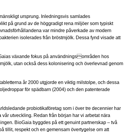
mänskligt ursprung. Inledningsvis samlades
ikt på grund av de höggradigt rena miljöer som typiskt
 levnadsförhållandena var mindre påverkade av modern
bakterien isolerades från bröstmjölk. Dessa fynd visade att
BioGaias växande fokus på användningsområden hos
stmjölk, utan också dess kolonisering och överlevnad genom
tabletterna år 2000 utgjorde en viktig milstolpe, och dessa
i- oljedroppar för spädbarn (2004) och den patenterade
ldsledande probiotikaföretag som i över tre decennier har
a vår utveckling. Redan från början har vi arbetat nära
ningen. BioGaia byggdes på ett genuint partnerskap – två
 tillit, respekt och en gemensam övertygelse om att