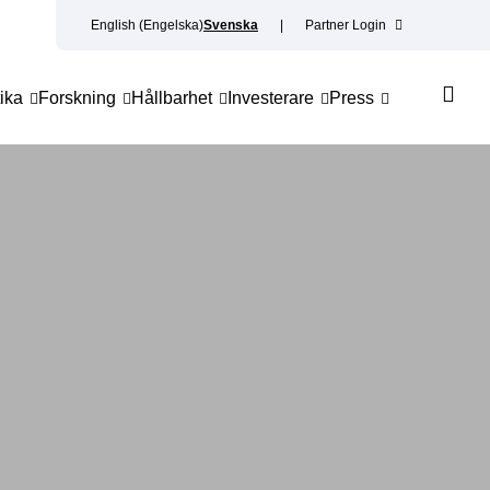
English
(
Engelska
)
Svenska
Partner Login
ika
Forskning
Hållbarhet
Investerare
Press