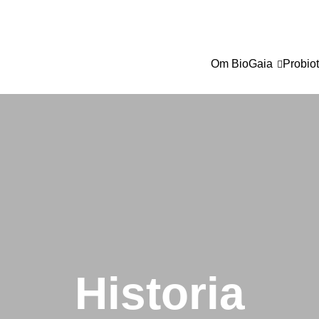
Om BioGaia
Probiot
Historia